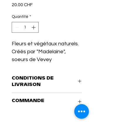
Prix
20.00 CHF
Quantité
*
Fleurs et végétaux naturels.
Créés par "Madelaine", 
soeurs de Vevey
CONDITIONS DE
LIVRAISON
1. Article à venir chercher sur place 
COMMANDE
à la boutique
2. Envoie du coli par poste, frais de 
port en supplément
Merci de nous écrire à l'adresse 
suivante: julie.handloser@hotmail.ch
ou par téléphone au : 078 673 98 40